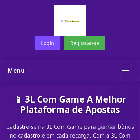
Login
Registrar-se
Menu
📱 3L Com Game A Melhor
Plataforma de Apostas
Cadastre-se na 3L Com Game para ganhar bônus
no cadastro e em cada recarga. Com a 3L Com