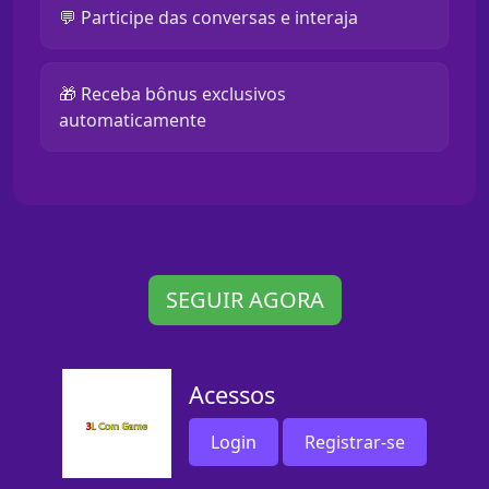
💬 Participe das conversas e interaja
🎁 Receba bônus exclusivos
automaticamente
SEGUIR AGORA
Acessos
Login
Registrar-se