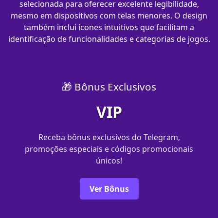
selecionada para oferecer excelente legibilidade,
mesmo em dispositivos com telas menores. O design
também inclui ícones intuitivos que facilitam a
identificação de funcionalidades e categorias de jogos.
🎁 Bônus Exclusivos
VIP
Receba bônus exclusivos do Telegram,
promoções especiais e códigos promocionais
únicos!
Ver Bônus