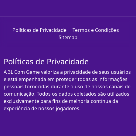
Políticas de Privacidade
Termos e Condições
Sitemap
Políticas de Privacidade
A 3L Com Game valoriza a privacidade de seus usuários
e está empenhada em proteger todas as informações
pessoais fornecidas durante o uso de nossos canais de
comunicação. Todos os dados coletados são utilizados
exclusivamente para fins de melhoria contínua da
experiência de nossos jogadores.