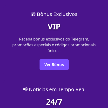
🎁 Bônus Exclusivos
VIP
Receba bônus exclusivos do Telegram,
promoções especiais e códigos promocionais
únicos!
Ver Bônus
📢 Notícias em Tempo Real
24/7