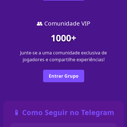
👥 Comunidade VIP
1000+
Junte-se a uma comunidade exclusiva de
jogadores e compartilhe experiências!
Entrar Grupo
📱 Como Seguir no Telegram