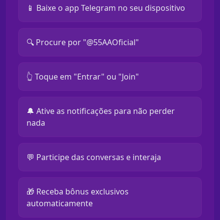
📱 Baixe o app Telegram no seu dispositivo
🔍 Procure por "@55AAOficial"
👆 Toque em "Entrar" ou "Join"
🔔 Ative as notificações para não perder
nada
💬 Participe das conversas e interaja
🎁 Receba bônus exclusivos
automaticamente