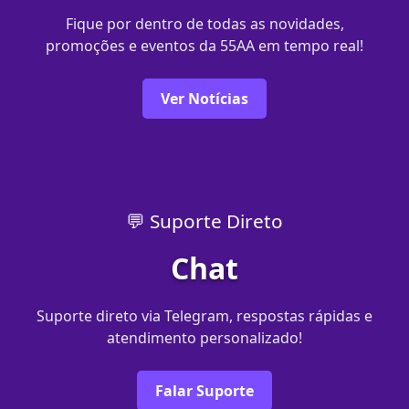
Fique por dentro de todas as novidades,
promoções e eventos da 55AA em tempo real!
Ver Notícias
💬 Suporte Direto
Chat
Suporte direto via Telegram, respostas rápidas e
atendimento personalizado!
Falar Suporte