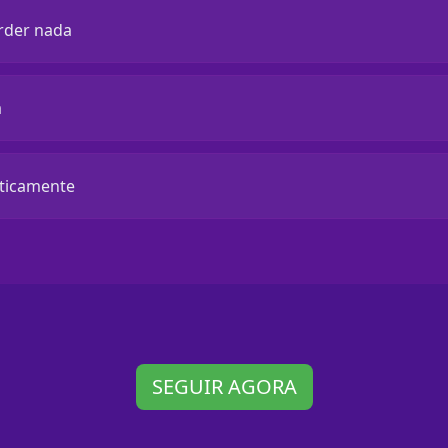
erder nada
a
aticamente
SEGUIR AGORA