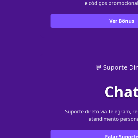
e códigos promocionai
Ver Bônus
💬 Suporte Di
Cha
Suporte direto via Telegram, r
atendimento persona
Falar Suport