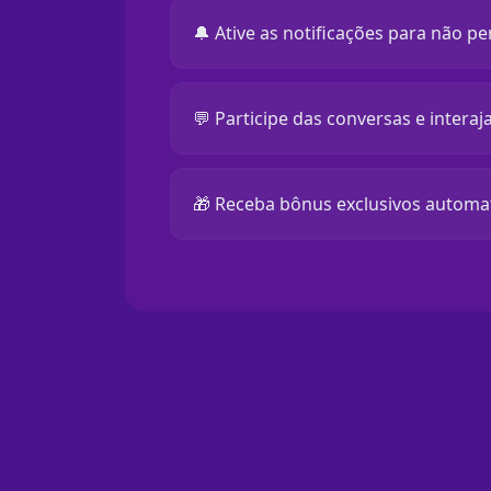
🔔 Ative as notificações para não p
💬 Participe das conversas e interaj
🎁 Receba bônus exclusivos autom