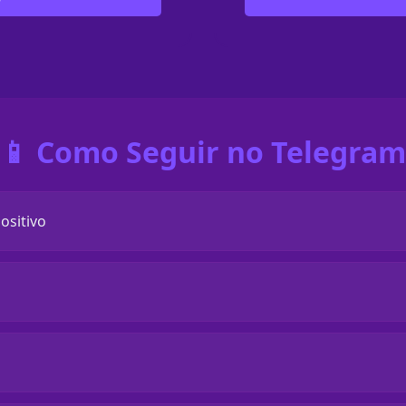
📱 Como Seguir no Telegram
ositivo