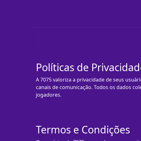
Políticas de Privacida
A 7075 valoriza a privacidade de seus usuá
canais de comunicação. Todos os dados cole
jogadores.
Termos e Condições