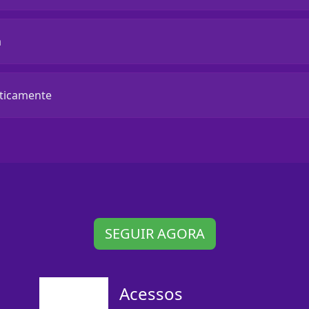
a
aticamente
SEGUIR AGORA
Acessos